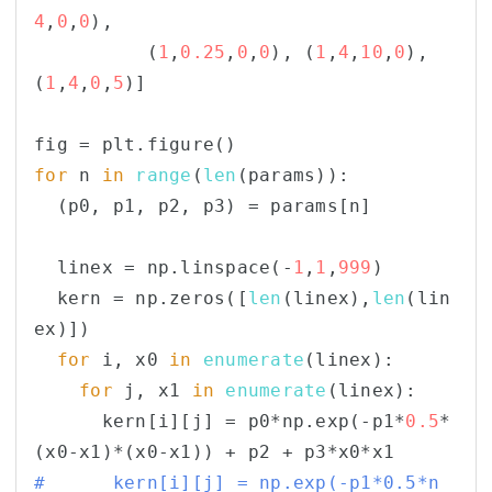
4
,
0
,
0
),

          (
1
,
0.25
,
0
,
0
), (
1
,
4
,
10
,
0
), 
(
1
,
4
,
0
,
5
)]

for
 n 
in
range
(
len
(params)):

  (p0, p1, p2, p3) = params[n]

  linex = np.linspace(-
1
,
1
,
999
)

  kern = np.zeros([
len
(linex),
len
(lin
ex)])

for
 i, x0 
in
enumerate
(linex):

for
 j, x1 
in
enumerate
(linex):

      kern[i][j] = p0*np.exp(-p1*
0.5
*
#      kern[i][j] = np.exp(-p1*0.5*n