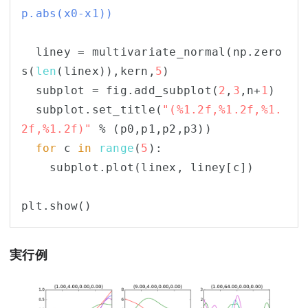
p.abs(x0-x1))
  liney = multivariate_normal(np.zero
s(
len
(linex)),kern,
5
)

  subplot = fig.add_subplot(
2
,
3
,n+
1
)

  subplot.set_title(
"(%1.2f,%1.2f,%1.
2f,%1.2f)"
 % (p0,p1,p2,p3))

for
 c 
in
range
(
5
):

    subplot.plot(linex, liney[c])

実行例