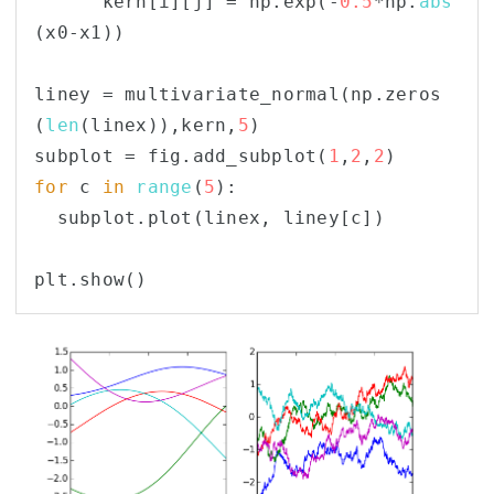
      kern[i][j] = np.exp(-
0.5
*np.
abs
(x0-x1))

liney = multivariate_normal(np.zeros
(
len
(linex)),kern,
5
)

subplot = fig.add_subplot(
1
,
2
,
2
for
 c 
in
range
(
5
):

  subplot.plot(linex, liney[c])
