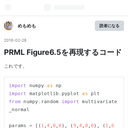
めもめも
読者になる
2016
-
02
-
28
PRML Figure6.5を再現するコード
これです。
import
 numpy 
as
import
 matplotlib.pyplot 
as
from
 numpy.random 
import
 multivariate
_normal

params = [(
1
,
4
,
0
,
0
), (
9
,
4
,
0
,
0
), (
1
,
6