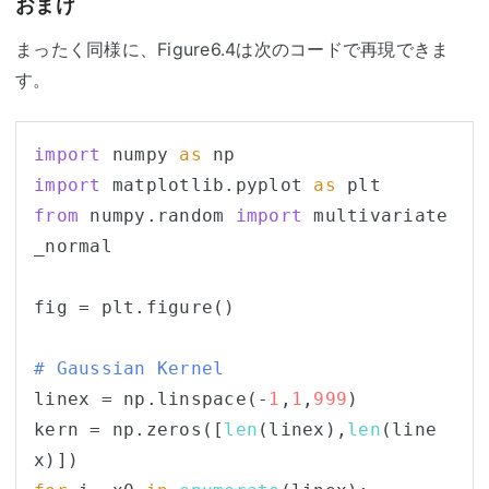
おまけ
まったく同様に、Figure6.4は次のコードで再現できま
す。
import
 numpy 
as
import
 matplotlib.pyplot 
as
from
 numpy.random 
import
 multivariate
_normal

fig = plt.figure()

# Gaussian Kernel
linex = np.linspace(-
1
,
1
,
999
)

kern = np.zeros([
len
(linex),
len
(line