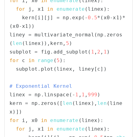
for
 i, x0 
in
enumerate
(linex):

for
 j, x1 
in
enumerate
(linex):

    kern[i][j] = np.exp(-
0.5
*(x0-x1)*
(x0-x1))

liney = multivariate_normal(np.zeros
(
len
(linex)),kern,
5
)

subplot = fig.add_subplot(
1
,
2
,
1
for
 c 
in
range
(
5
):

  subplot.plot(linex, liney[c])

# Exponential Kernel
linex = np.linspace(-
1
,
1
,
999
)

kern = np.zeros([
len
(linex),
len
(line
for
 i, x0 
in
enumerate
(linex):

for
 j, x1 
in
enumerate
(linex):
